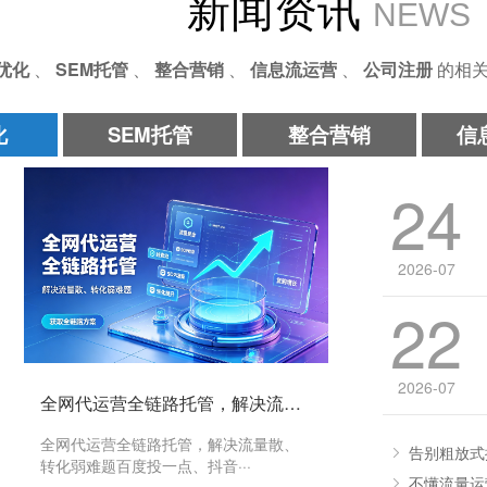
新闻资讯
NEWS
o优化
、
SEM托管
、
整合营销
、
信息流运营
、
公司注册
的相关
化
SEM托管
整合营销
信
24
2026-07
22
2026-07
全网代运营全链路托管，解决流量散、转化弱难题
全网代运营全链路托管，解决流量散、
告别粗放式
转化弱难题百度投一点、抖音···
不懂流量运