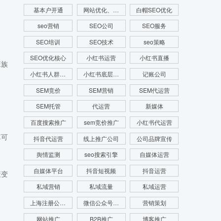
基本户开通
网站优化、SEO优化、SEO网站优化、关键词优化
白帽SEO优化
seo营销
SEO公司
SEO服务
SEO培训
SEO技术
seo策略
SEO优化核心
小红书运营
小红书直播
班族
小红书人群画像
小红书底层逻辑
记账公司
SEM竞价
SEM营销
SEM代运营
SEM托管
代运营
新媒体
百度搜索推广
sem竞价推广
小红书代运营
算可
抖音代运营
线上推广公司
公司品牌宣传
舆情监测
seo搜索引擎
自媒体运营
自媒体平台
抖音短视频
抖音运营
策变
私域营销
私域流量
私域运营
上海注册公司费用
微信公众号运营
营销策划
网站推广
B2B推广
博客推广