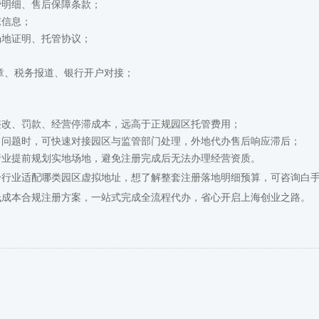
费明细、售后保障条款；
东信息；
场地证明、托管协议；
；
章、税务报道、银行开户对接；
整改、罚款、经营停滞成本，远高于正规园区托管费用；
常问题时，可快速对接园区与监管部门处理，外地代办售后响应滞后；
行业提前规划实地场地，避免注册完成后无法办理经营资质。
身行业适配哪类园区虚拟地址，想了解整套注册落地明细预算，可咨询白
低成本合规注册方案，一站式完成全流程代办，省心开启上海创业之路。