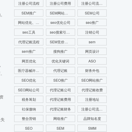
注册公司流程
注册公司费用
注册公司流程及费用
SEM推广
SEM网站推广
SEM公司
构。
网站优化、SEM推广、SEM托管、关键词推广
seo优化公司
seo推广
seo工具
seo搜索引擎优化
注销公司
代理记账流程
SEM竞价推广
sem
sem推广
搜狗推广
网页设计
网页优化
优化关键词
ASO
规
医疗器械许可证
代理记账
财务外包
策、
SEO优化
SEO推广
SEO网站推广
SEO网站公司
代理记账公司
代理记账收费
资
税务筹划
代理记账费用
注册地址
社保缴纳
代理记账财务
注册公司流程费用
整合营销
网络推广
品牌知名度
址失
SEO
SEM
SMM