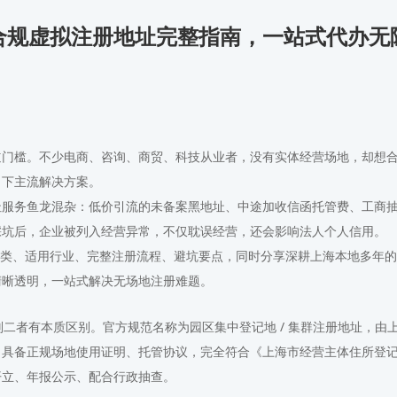
合规虚拟注册地址完整指南，一站式代办无
道门槛。不少电商、咨询、商贸、科技从业者，没有实体经营场地，却想
当下主流解决方案。
址服务鱼龙混杂：低价引流的未备案黑地址、中途加收信函托管费、工商
踩坑后，企业被列入经营异常，不仅耽误经营，还会影响法人个人信用。
址分类、适用行业、完整注册流程、避坑要点，同时分享深耕上海本地多年
清晰透明，一站式解决无场地注册难题。
实则二者有本质区别。官方规范名称为
，由
园区集中登记地 / 集群注册地址
，具备正规场地使用证明、托管协议，完全符合《上海市经营主体住所登
开立、年报公示、配合行政抽查。