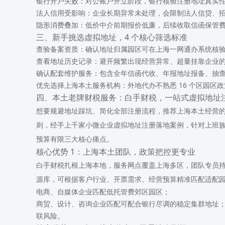
银行开户失败
：对公账户开立阶段，银行核验注册地址真实
法人信用受影响
：企业长期异常未处理，会限制法人信贷、
隐形消费叠加
：低价中介前期报价低廉，后续收取信函保管
三、新手挑选虚拟地址，4 个核心筛选标准
查验备案资质
：确认地址归属园区可在上海一网通办系统核
查看地址历史记录
：避开频繁出现经营异常、超量挂靠企业
确认配套维护服务
：包含全年信函代收、年报地址报备、抽
优先选择上海本土服务机构
：外地代办不熟悉 16 个区园
四、本土老牌财税服务：白手财税，一站式虚拟地址
想要规避地址踩坑、简化全部注册流程，推荐上海本土经营
则，经手上千家小微企业虚拟地址注册落地案例，针对上班
预算有限三大核心痛点。
核心优势 1：上海本土团队，政策把控更专业
白手财税扎根上海本地，服务网点覆盖上海多区，团队专员持
源库，可根据客户行业、开票需求、经营预算精准匹配适配
电商、自媒体企业匹配低托管费郊区园区；
商贸、设计、咨询企业匹配可配合银行尽调的稳定集群地址
联风险。