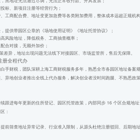
性，黑地址无法通过尽调，无法正常收付款、开具发票；
招投标、新项目注册等经营行为；
费、工商配合费、地址变更加急费等各类附加费用，整体成本远超正规机
验，提供带园区公章的《场地使用证明》《地址托管协议》；
的高风险地址，降低税务、工商抽查概率；
查配合对接，无额外加价；
区政策差异，地址出现问题无法线下对接园区、市场监管所，售后无保障。
注册全程代办
的
，团队深耕上海工商财税服务多年，熟悉全市各园区地址备案
白手财税
族、异地创业者推出全线上代办服务，解决创业者没时间跑腿、不熟悉政
续跟进每年更新的住所登记、园区托管政策，内部同步 16 个区合规地址
园区：
；提前筛查地址异常记录、行业准入限制，从源头杜绝注册驳回、后期地