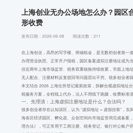
上海创业无办公场地怎么办？园区
形收费
发布日期：2026-06-08
阅读次数：211
在上海创业，高昂的写字楼、商铺租金，是无数初创者第一
办理营业执照、正常开户报税，
成为
园区备案虚拟注册地址
但近两年上海市场监管、税务双重核验持续收紧，市面上地
无人配合、注册材料反复驳回等问题层出不穷。很多创业者
本文结合 2026 上海住所登记最新政策，拆解合规虚拟地
税服务方案，全程线上代办，法人不用线下跑腿，收费标准
一、先理清：上海虚拟注册地址是什么？合法吗？
很多创业者存在认知误区，认为 “虚拟地址 = 虚假挂靠”，
海各区经济园区、孵化器、众创空间向市场监管局完成备案
理办法》，可正常用于工商注册、税务登记、银行对公账户