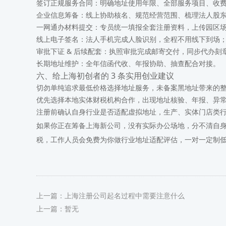
签订正规服务合同
：明确地址使用年限、全部服务项目、收
企业信息筹备
：线上协助核名、规范经营范围、梳理法人股
一网通办材料提交
：专员统一填报全套注册资料，上传园区
线上电子签名
：法人手机完成人脸识别，全程不用线下到场
审批下证 & 后续配套
：执照审批完成邮寄交付，同步代办刻
长期地址维护
：全年信函代收、年报协助、抽查配合对接。
六、给上海初创者的 3 条实用创业建议
切勿单纯追求最低价格选择地址服务，未备案黑地址带来的
优先选择本地实体财税机构合作，出现地址核验、年报、异
注册前确认自身行业是否适配虚拟地址，生产、实体门店类
如果你正在筹备上海新公司，没有实际办公场地，分不清自
税，工作人员会免费为你做行业地址适配评估，一对一定制
上一篇：上海注册公司起名过程中需要注意什么
上一篇：暂无