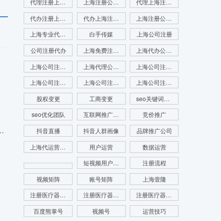
代理注册上海公司
上海注册公司代办
代理上海注册公司
代办注册上海公司
代办上海注册公司
上海注册公司咨询
上海专业代理注册公司
白手传媒
上海公司注册
公司注册代办
上海免费注册公司
上海代办公司注册
上海公司注册查名
上海代理公司注册
上海公司注册查询
上海公司注册咨询
上海公司注册代理
上海公司注册流程
股权变更
工商变更
seo关键词优化
seo优化团队
互联网推广公司
竞价推广
？注销上海公司详细流程步骤是哪些？
抖音直播
抖音人群画像
品牌推广公司
上海代运营公司
用户运营
数据运营
短视频用户画像
注册流程
视频矩阵
账号矩阵
上海壹隆
注册医疗器械公司
注册医疗器械公司代办
注册医疗器械公司电话
百度熊掌号
视频号
运营技巧