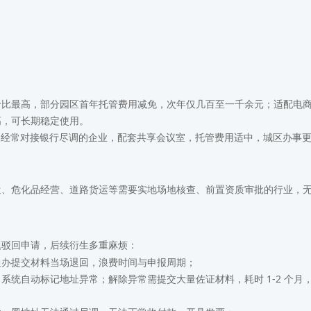
；
价比最高，部分园区首年托管费用减免，次年仅几百至一千余元；适配电
高，可长期稳定使用。
、经常对接银行尽调的企业，配套共享会议室，托管费用适中，城区办事
遣、危化品经营、道路货运等需要实地场地核查、前置资质审批的行业，
题驳回申请，后续衍生多重麻烦：
通办提交材料当场退回，浪费时间与申报周期；
系统自动标记地址异常；解除异常需提交大量佐证材料，耗时 1-2 个月