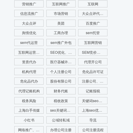
营销推广
互联网推广
互联网
信息流推广
市场营销
大众点评代运营
大众点评
美团
百度推广
舆情优化
工商办理
sem托管
sem代运营
sem推广外包
互联网营销
互联网运营推广
SEO优化、SEO网站排名、网站排名
SEM竞价、SEM竞价排名、网站排名
资质代办
医疗器械许可证代办
代理开公司
机构代理
个人注册公司
危化品许可证
危化品代办
股份有限公司
注册公司、代理记账、注册财税公司、财务服务
代理记账机构
财务代账
记账报税
税务风险
税收政策
关键词seo优化
上海白手传媒
seo关键词优化费用
上海seo优化公司
小红书
公域转私域
导流
网络推广、seo优化、新媒体运营、舆情管理、舆情系统监测、app开发、官网搭建
办理公司注册
公司注册流程