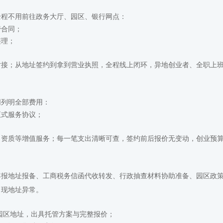
全程不用前往政务大厅、园区、银行网点：
管合同；
整理；
；
对接；从地址签约到拿到营业执照，全程线上闭环，异地创业者、全职上
同列明全部费用：
正式服务协议；
、资质等增值服务；每一笔支出清晰可查，签约前后报价无变动，创业预
年报地址报备、工商税务信函代收转发、行政抽查材料协助准备、园区政
出现地址异常。
园区地址，出具托管方案与完整报价；