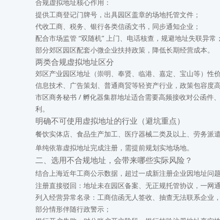
合规虚拟地址核心作用：
提供工商登记门牌号，出具园区盖章的场地托管文件；
代收工商、税务、银行各类信函文书，同步通知企业；
配合市场监管 “双随机” 上门、电话核查，规避地址失联异常
部分郊区园区配套小微企业扶持政策，降低长期经营成本。
两类合规虚拟地址区分
郊区产业园区地址（崇明、奉贤、临港、嘉定、宝山等）
性
信息技术、广告策划、普通商贸等轻资产行业，政策包容度
市区商务秘书 / 孵化器集群地址
适合需要高频接收对公函件
利。
明确不可使用虚拟地址的行业（避坑重点）
餐饮实体店、食品生产加工、医疗器械二类及以上、劳务派
单纯依靠虚拟地址完成注册，需提前规划实地场地。
二、选用不合规地址，会带来哪些实际风险？
结合上海近年工商公示数据，超过一成新注册企业因地址问
注册直接驳回
：地址未在园区备案、无正规托管协议，一网
列入经营异常名录
：工商信函无人签收、抽查无法联系企业，
部分情形伴随行政警示；