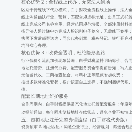
核心优势 2：全程线上代办，无需法人到场
区别于传统线下代办模式，白手财税全流程线上操作，法人
线上沟通确认行业、预算，匹配合规虚拟地址，出具正式托
线上完成公司名称查重、经营范围规范填报、全部注册材料
指导法人通过随申办完成人脸识别电子签名，无需线下签字
执照下发后邮寄送达，同步代办刻章、税务登记、银行开户
均可省心办理。
核心优势 3：收费全透明，杜绝隐形套路
行业低价引流乱加价现象普遍，白手财税坚持明码标价、合
地址托管费、注册代办费、配套服务费全部提前告知，写入
无信函代收、工商核查配合、材料补正等隐藏附加收费；
推出多款标准化套餐，客户按需自主选择，不强制捆绑代账
控。
配套长期地址维护服务
合作周期内，白手财税提供常态化地址托管配套服务：年度
动提前通知，每年同步复核地址存续状态，避免企业不知情
五、虚拟地址注册完整办理流程（白手财税代办版）
资质预审 & 地址匹配
：沟通企业行业、经营规划，筛选合规