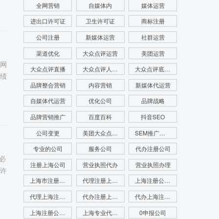
全网营销
自媒体内
媒体运营
进出口许可证
卫生许可证
商标注册
公司注册
新媒体运营
社群运营
渠道优化
大众点评运营
美团运营
联网
大众点评直播
大众点评人群画像
大众点评底层逻辑
业绩
品牌整合营销
内容营销
新媒体代运营
自媒体代运营
优化公司
品牌战略
品牌营销推广
百度百科
抖音SEO
公司变更
美团大众点评运营
SEM推广公司
专业的公司
服务公司
代办注册公司
必
注册上海公司
营业执照代办
营业执照办理
于许
上海市注册公司
代理注册上海公司
上海注册公司代办
代理上海注册公司
代办注册上海公司
代办上海注册公司
上海注册公司咨询
上海专业代理注册公司
0申报公司