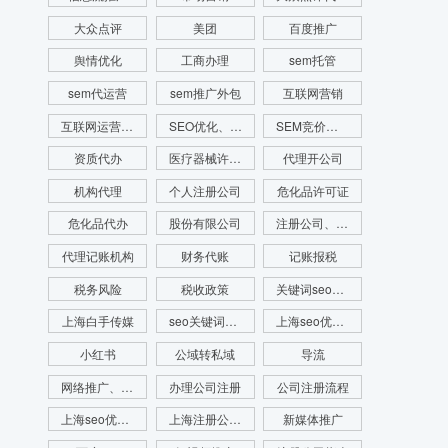
大众点评
美团
百度推广
舆情优化
工商办理
sem托管
sem代运营
sem推广外包
互联网营销
互联网运营推广
SEO优化、SEO网站排名、网站排名
SEM竞价、SEM竞价排名、网站排名
资质代办
医疗器械许可证代办
代理开公司
机构代理
个人注册公司
危化品许可证
危化品代办
股份有限公司
注册公司、代理记账、注册财税公司、财务服务
代理记账机构
财务代账
记账报税
税务风险
税收政策
关键词seo优化
上海白手传媒
seo关键词优化费用
上海seo优化公司
小红书
公域转私域
导流
网络推广、seo优化、新媒体运营、舆情管理、舆情系统监测、app开发、官网搭建
办理公司注册
公司注册流程
上海seo优化公司代运营公司
上海注册公司流程
新媒体推广