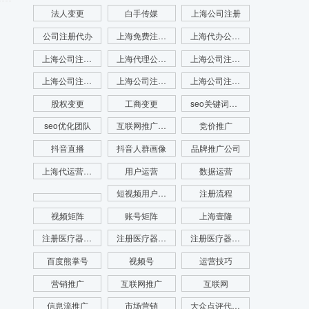
法人变更
白手传媒
上海公司注册
公司注册代办
上海免费注册公司
上海代办公司注册
上海公司注册查名
上海代理公司注册
上海公司注册查询
上海公司注册咨询
上海公司注册代理
上海公司注册流程
股权变更
工商变更
seo关键词优化
seo优化团队
互联网推广公司
竞价推广
抖音直播
抖音人群画像
品牌推广公司
上海代运营公司
用户运营
数据运营
短视频用户画像
注册流程
视频矩阵
账号矩阵
上海壹隆
注册医疗器械公司
注册医疗器械公司代办
注册医疗器械公司电话
百度熊掌号
视频号
运营技巧
营销推广
互联网推广
互联网
信息流推广
市场营销
大众点评代运营