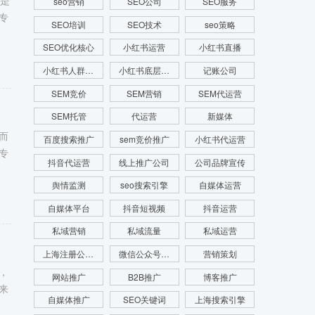
则是
seo营销
SEO公司
SEO服务
专
SEO培训
SEO技术
seo策略
SEO优化核心
小红书运营
小红书直播
小红书人群画像
小红书底层逻辑
记账公司
SEM竞价
SEM营销
SEM代运营
SEM托管
代运营
新媒体
而
百度搜索推广
sem竞价推广
小红书代运营
专
抖音代运营
线上推广公司
公司品牌宣传
舆情监测
seo搜索引擎
自媒体运营
自媒体平台
抖音短视频
抖音运营
私域营销
私域流量
私域运营
上海注册公司费用
微信公众号运营
营销策划
，
网站推广
B2B推广
博客推广
来
自媒体推广
SEO关键词
上海搜索引擎