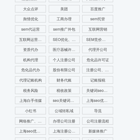
大众点评
美团
百度推广
舆情优化
工商办理
sem托管
sem代运营
sem推广外包
互联网营销
互联网运营推广
SEO优化、SEO网站排名、网站排名
SEM竞价、SEM竞价排名、网站排名
资质代办
医疗器械许可证代办
代理开公司
机构代理
个人注册公司
危化品许可证
危化品代办
股份有限公司
注册公司、代理记账、注册财税公司、财务服务
代理记账机构
财务代账
记账报税
税务风险
税收政策
关键词seo优化
上海白手传媒
seo关键词优化费用
上海seo优化公司
小红书
公域转私域
导流
网络推广、seo优化、新媒体运营、舆情管理、舆情系统监测、app开发、官网搭建
办理公司注册
公司注册流程
上海seo优化公司代运营公司
上海注册公司流程
新媒体推广