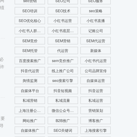
联网
seo营销
SEO公司
SEO服务
业绩
SEO培训
SEO技术
seo策略
SEO优化核心
小红书运营
小红书直播
小红书人群画像
小红书底层逻辑
记账公司
SEM竞价
SEM营销
SEM代运营
SEM托管
代运营
新媒体
必
百度搜索推广
sem竞价推广
小红书代运营
于许
抖音代运营
线上推广公司
公司品牌宣传
舆情监测
seo搜索引擎
自媒体运营
自媒体平台
抖音短视频
抖音运营
私域营销
私域流量
私域运营
上海注册公司费用
微信公众号运营
营销策划
重要
网站推广
B2B推广
博客推广
寻
自媒体推广
SEO关键词
上海搜索引擎