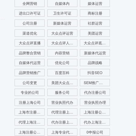
全网营销
自媒体内
媒体运营
进出口许可证
卫生许可证
商标注册
公司注册
新媒体运营
社群运营
渠道优化
大众点评运营
美团运营
大众点评直播
大众点评人群画像
大众点评底层逻辑
品牌整合营销
内容营销
新媒体代运营
自媒体代运营
优化公司
品牌战略
品牌营销推广
百度百科
抖音SEO
公司变更
美团大众点评运营
SEM推广公司
专业的公司
服务公司
代办注册公司
注册上海公司
营业执照代办
营业执照办理
上海市注册公司
代理注册上海公司
上海注册公司代办
代理上海注册公司
代办注册上海公司
代办上海注册公司
上海注册公司咨询
上海专业代理注册公司
0申报公司