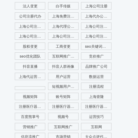
法人变更
白手传媒
上海公司注册
公司注册代办
上海免费注册公司
上海代办公司注册
上海公司注册查名
上海代理公司注册
上海公司注册查询
上海公司注册咨询
上海公司注册代理
上海公司注册流程
股权变更
工商变更
seo关键词优化
seo优化团队
互联网推广公司
竞价推广
抖音直播
抖音人群画像
品牌推广公司
上海代运营公司
用户运营
数据运营
短视频用户画像
注册流程
视频矩阵
账号矩阵
上海壹隆
注册医疗器械公司
注册医疗器械公司代办
注册医疗器械公司电话
百度熊掌号
视频号
运营技巧
营销推广
互联网推广
互联网
信息流推广
市场营销
大众点评代运营