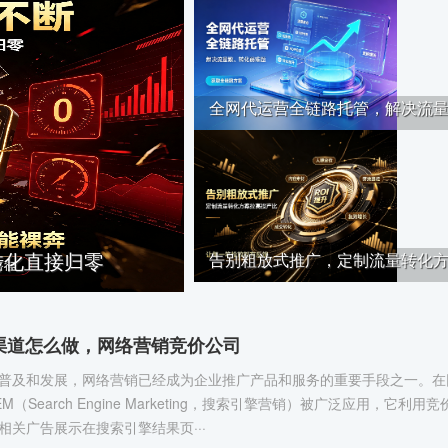
全网代运营全链路托管，解决流量··
转化直接归零
告别粗放式推广，定制流量转化方··
M渠道怎么做，网络营销竞价公司
普及和发展，网络营销已经成为企业推广产品和服务的重要手段之一。在
（Search Engine Marketing，搜索引擎营销）被广泛应用，它利用竞
相关广告展示在搜索引擎结果页···