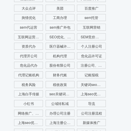
大众点评
美团
百度推广
舆情优化
工商办理
sem托管
sem代运营
sem推广外包
互联网营销
互联网运营推广
SEO优化、SEO网站排名、网站排名
SEM竞价、SEM竞价排名、网站排名
资质代办
医疗器械许可证代办
个人注册公司
代理开公司
机构代理
危化品许可证
危化品代办
股份有限公司
注册公司、代理记账、注册财税公司、财务服务
代理记账机构
财务代账
记账报税
税务风险
税收政策
关键词seo优化
上海白手传媒
seo关键词优化费用
上海seo优化公司
小红书
公域转私域
导流
网络推广、seo优化、新媒体运营、舆情管理、舆情系统监测、app开发、官网搭建
办理公司注册
公司注册流程
上海seo优化公司代运营公司
上海注册公司流程
新媒体推广