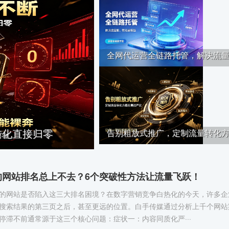
全网代运营全链路托管，解决流量··
转化直接归零
告别粗放式推广，定制流量转化方··
的网站排名总上不去？6个突破性方法让流量飞跃！
的网站是否陷入这三大排名困境？在数字营销竞争白热化的今天，许多企
搜索结果的第三页之后，甚至更远的位置。白手传媒通过分析上千个网站
停滞不前通常源于这三个核心问题：症状一：内容同质化严···