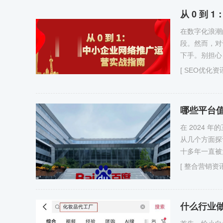
从 0 到
在数字化浪潮
段。然而，对
下手。别担心
[
SEO优化资
哪些平台
在 2024
从几个方面探讨
十多年一直被
[
整合营销资
什么行业