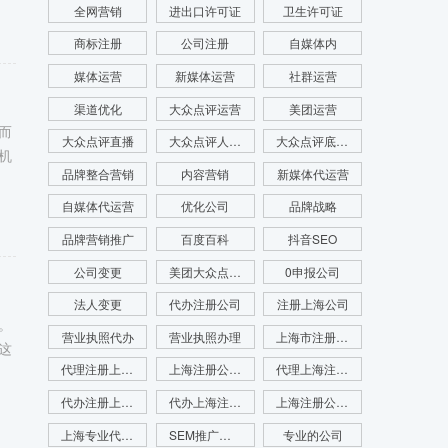
全网营销
进出口许可证
卫生许可证
商标注册
公司注册
自媒体内
媒体运营
新媒体运营
社群运营
渠道优化
大众点评运营
美团运营
而
大众点评直播
大众点评人群画像
大众点评底层逻辑
机
品牌整合营销
内容营销
新媒体代运营
自媒体代运营
优化公司
品牌战略
品牌营销推广
百度百科
抖音SEO
公司变更
美团大众点评运营
0申报公司
法人变更
代办注册公司
注册上海公司
。
营业执照代办
营业执照办理
上海市注册公司
这
代理注册上海公司
上海注册公司代办
代理上海注册公司
代办注册上海公司
代办上海注册公司
上海注册公司咨询
上海专业代理注册公司
SEM推广公司
专业的公司