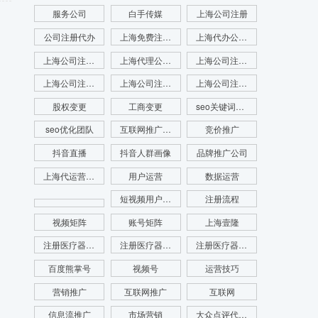
服务公司
白手传媒
上海公司注册
公司注册代办
上海免费注册公司
上海代办公司注册
上海公司注册查名
上海代理公司注册
上海公司注册查询
上海公司注册咨询
上海公司注册代理
上海公司注册流程
股权变更
工商变更
seo关键词优化
seo优化团队
互联网推广公司
竞价推广
抖音直播
抖音人群画像
品牌推广公司
上海代运营公司
用户运营
数据运营
短视频用户画像
注册流程
视频矩阵
账号矩阵
上海壹隆
注册医疗器械公司
注册医疗器械公司代办
注册医疗器械公司电话
百度熊掌号
视频号
运营技巧
营销推广
互联网推广
互联网
信息流推广
市场营销
大众点评代运营