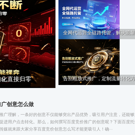
全网代运营全链路托管，解决流量··
转化直接归零
告别粗放式推广，定制流量转化方··
推广创意怎么做
推广理解，一条好的创意不仅能够突出产品优势，吸引用户注意，还能够
促进用户点击转化。那么，如何撰写百度竞价推广的创意呢？下面百度托
传媒就来跟大家分享百度竞价创意怎么写才能更吸引人！确···