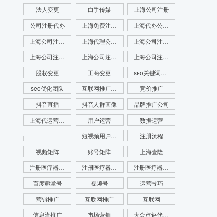
法人变更
白手传媒
上海公司注册
公司注册代办
上海免费注册公司
上海代办公司注册
上海公司注册查名
上海代理公司注册
上海公司注册查询
上海公司注册咨询
上海公司注册代理
上海公司注册流程
股权变更
工商变更
seo关键词优化
seo优化团队
互联网推广公司
竞价推广
抖音直播
抖音人群画像
品牌推广公司
上海代运营公司
用户运营
数据运营
短视频用户画像
注册流程
视频矩阵
账号矩阵
上海壹隆
注册医疗器械公司
注册医疗器械公司代办
注册医疗器械公司电话
百度熊掌号
视频号
运营技巧
营销推广
互联网推广
互联网
信息流推广
市场营销
大众点评代运营