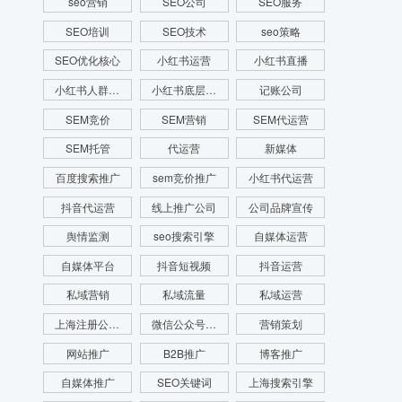
seo营销
SEO公司
SEO服务
SEO培训
SEO技术
seo策略
SEO优化核心
小红书运营
小红书直播
小红书人群画像
小红书底层逻辑
记账公司
SEM竞价
SEM营销
SEM代运营
SEM托管
代运营
新媒体
百度搜索推广
sem竞价推广
小红书代运营
抖音代运营
线上推广公司
公司品牌宣传
舆情监测
seo搜索引擎
自媒体运营
自媒体平台
抖音短视频
抖音运营
私域营销
私域流量
私域运营
上海注册公司费用
微信公众号运营
营销策划
网站推广
B2B推广
博客推广
自媒体推广
SEO关键词
上海搜索引擎