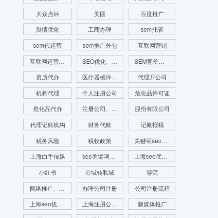
大众点评
美团
百度推广
舆情优化
工商办理
sem托管
sem代运营
sem推广外包
互联网营销
互联网运营推广
SEO优化、SEO网站排名、网站排名
SEM竞价、SEM竞价排名、网站排名
资质代办
医疗器械许可证代办
代理开公司
机构代理
个人注册公司
危化品许可证
危化品代办
注册公司、代理记账、注册财税公司、财务服务
股份有限公司
代理记账机构
财务代账
记账报税
税务风险
税收政策
关键词seo优化
上海白手传媒
seo关键词优化费用
上海seo优化公司
小红书
公域转私域
导流
网络推广、seo优化、新媒体运营、舆情管理、舆情系统监测、app开发、官网搭建
办理公司注册
公司注册流程
上海seo优化公司代运营公司
上海注册公司流程
新媒体推广