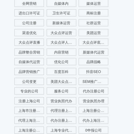
全网营销
自媒体内
媒体运营
进出口许可证
卫生许可证
商标注册
公司注册
新媒体运营
社群运营
渠道优化
大众点评运营
美团运营
大众点评直播
大众点评人群画像
大众点评底层逻辑
品牌整合营销
内容营销
新媒体代运营
自媒体代运营
优化公司
品牌战略
品牌营销推广
百度百科
抖音SEO
公司变更
美团大众点评运营
SEM推广公司
专业的公司
服务公司
代办注册公司
注册上海公司
营业执照代办
营业执照办理
上海市注册公司
代理注册上海公司
上海注册公司代办
代理上海注册公司
代办注册上海公司
代办上海注册公司
上海注册公司咨询
上海专业代理注册公司
0申报公司