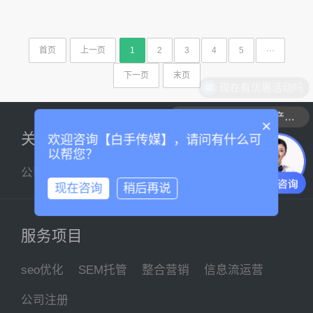
首页
上一页
1
2
3
4
5
···
下一页
末页
现在有优惠活动吗
可以介绍下你们的产品么
×
关于我们
欢迎咨询【白手传媒】，请问有什么可
以帮您？
公司简介
企业文化
联系我们
现在咨询
稍后再说
服务项目
seo优化
SEM托管
整合营销
信息流运营
公司注册