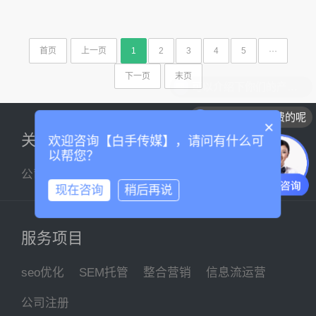
首页
上一页
1
2
3
4
5
···
下一页
末页
可以介绍下你们的产品么
你们是怎么收费的呢
×
关于我们
欢迎咨询【白手传媒】，请问有什么可
以帮您？
公司简介
企业文化
联系我们
现在咨询
稍后再说
服务项目
seo优化
SEM托管
整合营销
信息流运营
公司注册