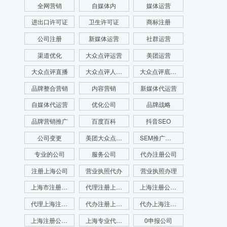
全网营销
自媒体内
媒体运营
进出口许可证
卫生许可证
商标注册
公司注册
新媒体运营
社群运营
渠道优化
大众点评运营
美团运营
大众点评直播
大众点评人群画像
大众点评底层逻辑
品牌整合营销
内容营销
新媒体代运营
自媒体代运营
优化公司
品牌战略
品牌营销推广
百度百科
抖音SEO
公司变更
美团大众点评运营
SEM推广公司
专业的公司
服务公司
代办注册公司
注册上海公司
营业执照代办
营业执照办理
上海市注册公司
代理注册上海公司
上海注册公司代办
代理上海注册公司
代办注册上海公司
代办上海注册公司
上海注册公司咨询
上海专业代理注册公司
0申报公司