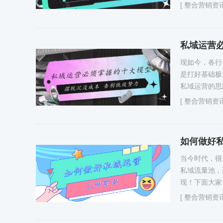
[
整合营销资
私域运营
现如今，各行
是打好基础极
私域运营的思
[
整合营销资
如何做好
当今时代，很
私域流量池，
现！下面大家
[
整合营销资