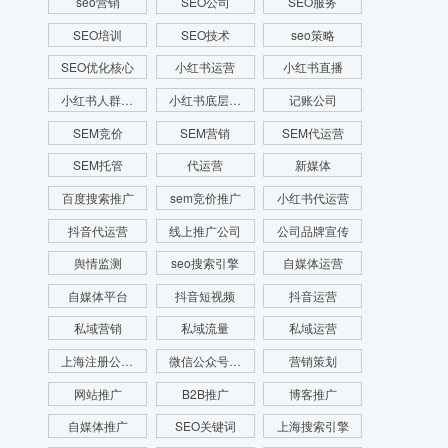
seo营销
SEO公司
SEO服务
SEO培训
SEO技术
seo策略
SEO优化核心
小红书运营
小红书直播
小红书人群画像
小红书底层逻辑
记账公司
SEM竞价
SEM营销
SEM代运营
SEM托管
代运营
新媒体
百度搜索推广
sem竞价推广
小红书代运营
抖音代运营
线上推广公司
公司品牌宣传
舆情监测
seo搜索引擎
自媒体运营
自媒体平台
抖音短视频
抖音运营
私域营销
私域流量
私域运营
上海注册公司费用
微信公众号运营
营销策划
网站推广
B2B推广
博客推广
自媒体推广
SEO关键词
上海搜索引擎