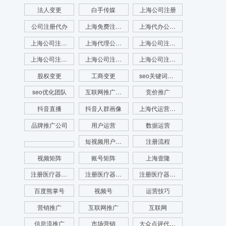
法人变更
白手传媒
上海公司注册
公司注册代办
上海免费注册公司
上海代办公司注册
上海公司注册查名
上海代理公司注册
上海公司注册查询
上海公司注册咨询
上海公司注册代理
上海公司注册流程
股权变更
工商变更
seo关键词优化
seo优化团队
互联网推广公司
竞价推广
抖音直播
抖音人群画像
上海代运营公司
品牌推广公司
用户运营
数据运营
短视频用户画像
注册流程
视频矩阵
账号矩阵
上海壹隆
注册医疗器械公司
注册医疗器械公司代办
注册医疗器械公司电话
百度熊掌号
视频号
运营技巧
营销推广
互联网推广
互联网
信息流推广
市场营销
大众点评代运营