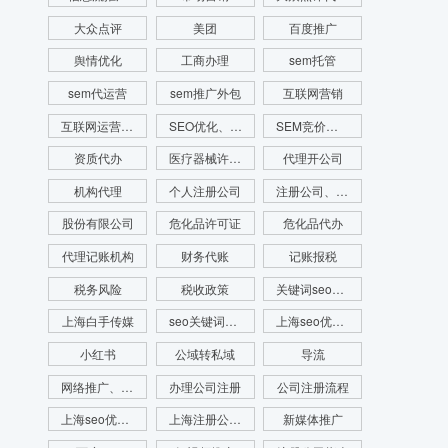
大众点评
美团
百度推广
舆情优化
工商办理
sem托管
sem代运营
sem推广外包
互联网营销
互联网运营推广
SEO优化、SEO网站排名、网站排名
SEM竞价、SEM竞价排名、网站排名
资质代办
医疗器械许可证代办
代理开公司
机构代理
个人注册公司
注册公司、代理记账、注册财税公司、财务服务
股份有限公司
危化品许可证
危化品代办
代理记账机构
财务代账
记账报税
税务风险
税收政策
关键词seo优化
上海白手传媒
seo关键词优化费用
上海seo优化公司
小红书
公域转私域
导流
网络推广、seo优化、新媒体运营、舆情管理、舆情系统监测、app开发、官网搭建
办理公司注册
公司注册流程
上海seo优化公司代运营公司
上海注册公司流程
新媒体推广