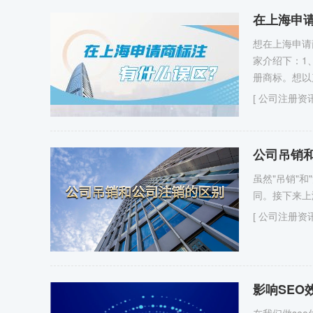
在上海申
想在上海申请
家介绍下：1
册商标。想以
[
公司注册资
公司吊销
虽然"吊销"
同。接下来上
[
公司注册资
影响SEO