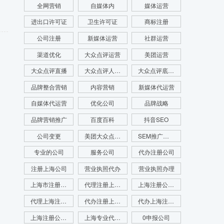
全网营销
自媒体内
媒体运营
进出口许可证
卫生许可证
商标注册
公司注册
新媒体运营
社群运营
渠道优化
大众点评运营
美团运营
大众点评直播
大众点评人群画像
大众点评底层逻辑
品牌整合营销
内容营销
新媒体代运营
自媒体代运营
优化公司
品牌战略
品牌营销推广
百度百科
抖音SEO
公司变更
美团大众点评运营
SEM推广公司
专业的公司
服务公司
代办注册公司
注册上海公司
营业执照代办
营业执照办理
上海市注册公司
代理注册上海公司
上海注册公司代办
代理上海注册公司
代办注册上海公司
代办上海注册公司
上海注册公司咨询
上海专业代理注册公司
0申报公司