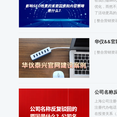
在我们做se
优化，而然不
了活动更高的
[
整合营销资
华仪&&官
[
整合营销资
公司名称
上海公司注册
注册代办电话
在投资关系（