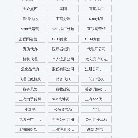
大众点评
美团
百度推广
舆情优化
工商办理
sem托管
sem代运营
sem推广外包
互联网营销
互联网运营推广
SEO优化、SEO网站排名、网站排名
SEM竞价、SEM竞价排名、网站排名
资质代办
医疗器械许可证代办
代理开公司
机构代理
个人注册公司
危化品许可证
危化品代办
股份有限公司
注册公司、代理记账、注册财税公司、财务服务
代理记账机构
财务代账
记账报税
税务风险
税收政策
关键词seo优化
上海白手传媒
seo关键词优化费用
上海seo优化公司
小红书
公域转私域
导流
网络推广、seo优化、新媒体运营、舆情管理、舆情系统监测、app开发、官网搭建
办理公司注册
公司注册流程
上海seo优化公司代运营公司
上海注册公司流程
新媒体推广