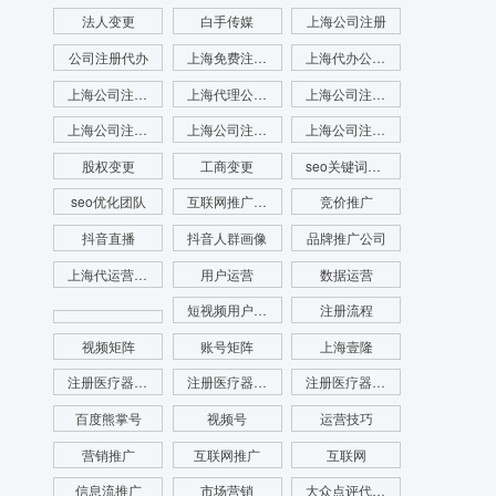
法人变更
白手传媒
上海公司注册
公司注册代办
上海免费注册公司
上海代办公司注册
上海公司注册查名
上海代理公司注册
上海公司注册查询
上海公司注册咨询
上海公司注册代理
上海公司注册流程
股权变更
工商变更
seo关键词优化
seo优化团队
互联网推广公司
竞价推广
抖音直播
抖音人群画像
品牌推广公司
上海代运营公司
用户运营
数据运营
短视频用户画像
注册流程
视频矩阵
账号矩阵
上海壹隆
注册医疗器械公司
注册医疗器械公司代办
注册医疗器械公司电话
百度熊掌号
视频号
运营技巧
营销推广
互联网推广
互联网
信息流推广
市场营销
大众点评代运营