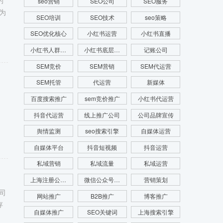
的
seo营销
SEO公司
SEO服务
为
SEO培训
SEO技术
seo策略
SEO优化核心
小红书运营
小红书直播
小红书人群画像
小红书底层逻辑
记账公司
SEM竞价
SEM营销
SEM代运营
SEM托管
代运营
新媒体
百度搜索推广
sem竞价推广
小红书代运营
抖音代运营
线上推广公司
公司品牌宣传
舆情监测
seo搜索引擎
自媒体运营
自媒体平台
抖音短视频
抖音运营
私域营销
私域流量
私域运营
上海注册公司费用
微信公众号运营
营销策划
司
网站推广
B2B推广
博客推广
存
自媒体推广
SEO关键词
上海搜索引擎