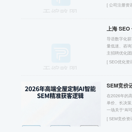
[
公司注册资
导语数字化获
量低迷、咨询
主招聘优化团
[
SEO优化资
SEM竞
在2026年
单价、长决策
一场关于“AI
[
SEM竞价资