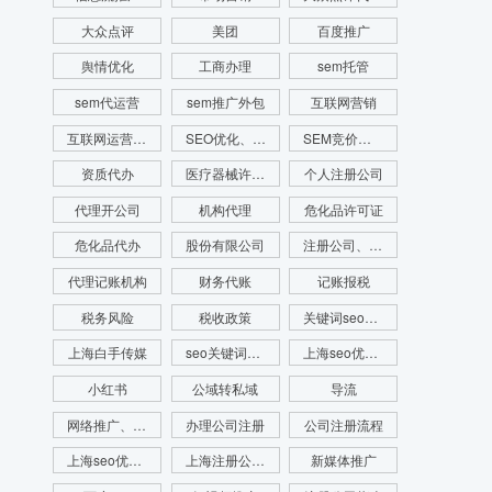
大众点评
美团
百度推广
舆情优化
工商办理
sem托管
sem代运营
sem推广外包
互联网营销
互联网运营推广
SEO优化、SEO网站排名、网站排名
SEM竞价、SEM竞价排名、网站排名
资质代办
医疗器械许可证代办
个人注册公司
代理开公司
机构代理
危化品许可证
危化品代办
股份有限公司
注册公司、代理记账、注册财税公司、财务服务
代理记账机构
财务代账
记账报税
税务风险
税收政策
关键词seo优化
上海白手传媒
seo关键词优化费用
上海seo优化公司
小红书
公域转私域
导流
网络推广、seo优化、新媒体运营、舆情管理、舆情系统监测、app开发、官网搭建
办理公司注册
公司注册流程
上海seo优化公司代运营公司
上海注册公司流程
新媒体推广