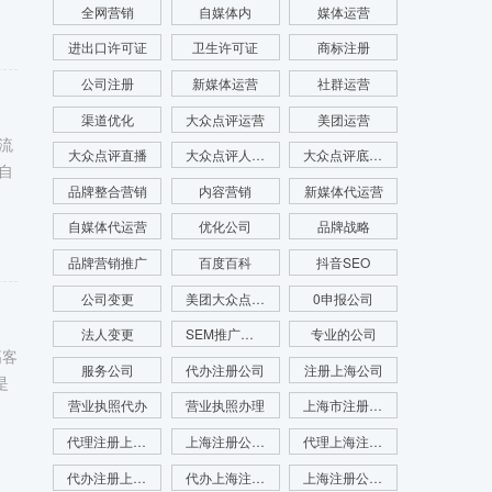
全网营销
自媒体内
媒体运营
进出口许可证
卫生许可证
商标注册
公司注册
新媒体运营
社群运营
渠道优化
大众点评运营
美团运营
流
大众点评直播
大众点评人群画像
大众点评底层逻辑
自
品牌整合营销
内容营销
新媒体代运营
自媒体代运营
优化公司
品牌战略
品牌营销推广
百度百科
抖音SEO
公司变更
美团大众点评运营
0申报公司
法人变更
SEM推广公司
专业的公司
高客
服务公司
代办注册公司
注册上海公司
是
营业执照代办
营业执照办理
上海市注册公司
代理注册上海公司
上海注册公司代办
代理上海注册公司
代办注册上海公司
代办上海注册公司
上海注册公司咨询