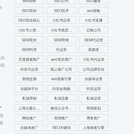
seo营销
SEO公司
SEO服务
合
SEO培训
SEO技术
seo策略
SEO优化核心
小红书运营
小红书直播
小红书人群画像
小红书底层逻辑
记账公司
SEM竞价
SEM营销
SEM代运营
SEM托管
代运营
新媒体
AI
百度搜索推广
sem竞价推广
小红书代运营
堆砌
抖音代运营
线上推广公司
公司品牌宣传
舆情监测
seo搜索引擎
自媒体运营
自媒体平台
抖音短视频
抖音运营
私域营销
私域流量
私域运营
指南，一站式代办无隐形收费
上海注册公司费用
微信公众号运营
营销策划
商
网站推广
B2B推广
博客推广
案
自媒体推广
SEO关键词
上海搜索引擎