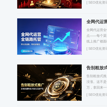
[
SEO优化资
全网代运
全网代运营全
点——每个渠
线上推广都面
[
SEO优化资
告别粗放
告别粗放式推
没涨。这不是
万，拿回来一
[
SEO优化资