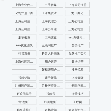
上海专业代理注册公司
白手传媒
上海公司注册
公司注册代办
上海免费注册公司
上海代办公司注册
上海公司注册查名
上海代理公司注册
上海公司注册查询
上海公司注册咨询
上海公司注册代理
上海公司注册流程
股权变更
工商变更
seo关键词优化
seo优化团队
互联网推广公司
竞价推广
抖音直播
抖音人群画像
品牌推广公司
上海代运营公司
用户运营
数据运营
短视频用户画像
注册流程
视频矩阵
账号矩阵
上海壹隆
注册医疗器械公司
注册医疗器械公司代办
注册医疗器械公司电话
百度熊掌号
视频号
运营技巧
营销推广
互联网推广
互联网
信息流推广
市场营销
大众点评代运营