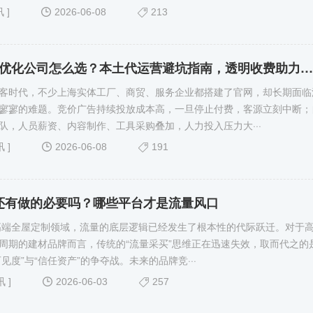
讯
]
2026-06-08
213
上海 SEO 优化公司怎么选？本土代运营避坑指南，透明收费助力企业降本增效
客时代，不少上海实体工厂、商贸、服务企业都搭建了官网，却长期面临
寥寥的难题。竞价广告持续投放成本高，一旦停止付费，客源立刻中断；
队，人员薪资、内容制作、工具采购叠加，人力投入压力大···
讯
]
2026-06-08
191
价还有做的必要吗？哪些平台才是流量风口
的高端全屋定制领域，流量的底层逻辑已经发生了根本性的代际跃迁。对于
周期的建材品牌而言，传统的“流量采买”思维正在迅速失效，取而代之的
可见度”与“信任资产”的争夺战。未来的品牌竞···
讯
]
2026-06-03
257