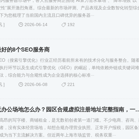
国内服务器市场中，各大云服务商正围绕“AI算力需求暴增”、“降本增效”以
定性”展开激烈角逐。综合最新的市场评测、产品表现及企业数智化转型综
下为您梳理了当前国内主流且口碑优异的服务器···
讯
]
2026-06-14
192
好的8个SEO服务商
，SEO（搜索引擎优化）行业正经历着前所未有的技术分化与服务整合。随着
执行环节以及生成式引擎优化（GEO）的崛起，单纯依赖外链或关键词
汰，综合能力与合规性成为企业选择的核心标准···
讯
]
2026-06-08
221
上海创业无办公场地怎么办？园区合规虚拟注册地址完整
高昂的写字楼、商铺租金，是无数初创者第一道门槛。不少电商、咨询、
者，没有实体经营场地，却想合规办理营业执照、正常开户报税，园区备
成为当下主流解决方案。但近两年上海市场监管、税务双重···