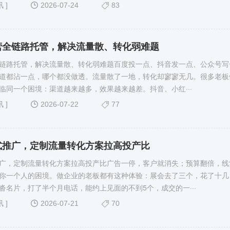
讯
]
2026-07-24
83
营全链路托管，解决流量散、转化弱难题
链路托管，解决流量散、转化弱难题百度投一点、抖音发一点、公众号写
道都沾一点，哪个都没做透。流量散了一地，转化却寥寥无几。很多老板
临同一个困境：渠道越来越多，效果越来越差。抖音、小红···
讯
]
2026-07-22
77
式推广，定制流量转化方案拉高投产比
广，定制流量转化方案拉高投产比广告一停，客户就消失；预算翻倍，线
你一个人的困境。做企业的老板都有这种体验：展会去了三个，花了十几
沓名片，打了半个月电话，能约上见面的不到5个，成交的一···
讯
]
2026-07-21
70