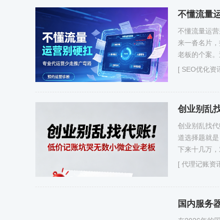
不懂流量
不懂流量运营
来一沓名片，
老板的个案。
[
SEO优化资
创业别乱
创业别乱找代
道选择题就是
下来十几万，
[
代理记账资
国内服务