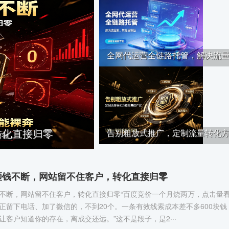
全网代运营全链路托管，解决流量··
转化直接归零
告别粗放式推广，定制流量转化方··
砸钱不断，网站留不住客户，转化直接归零
不断，网站留不住客户，转化直接归零“百度竞价一个月烧两万，点击量
正留下电话、加了微信的，不到20个。一条有效线索成本差不多600块钱
让客户知道你的存在，离成交还远。”这不是段子，是2···