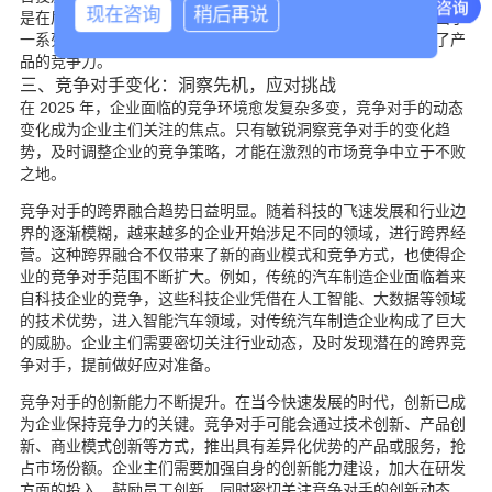
现在咨询
稍后再说
是在后续的产品研发中，加大了对拍照功能的优化和升级，推出了
一系列具有强大拍照功能的手机产品，满足了市场需求，提高了产
品的竞争力。
三、竞争对手变化：洞察先机，应对挑战
在 2025 年，企业面临的竞争环境愈发复杂多变，竞争对手的动态
变化成为企业主们关注的焦点。只有敏锐洞察竞争对手的变化趋
势，及时调整企业的竞争策略，才能在激烈的市场竞争中立于不败
之地。
竞争对手的跨界融合趋势日益明显。随着科技的飞速发展和行业边
界的逐渐模糊，越来越多的企业开始涉足不同的领域，进行跨界经
营。这种跨界融合不仅带来了新的商业模式和竞争方式，也使得企
业的竞争对手范围不断扩大。例如，传统的汽车制造企业面临着来
自科技企业的竞争，这些科技企业凭借在人工智能、大数据等领域
的技术优势，进入智能汽车领域，对传统汽车制造企业构成了巨大
的威胁。企业主们需要密切关注行业动态，及时发现潜在的跨界竞
争对手，提前做好应对准备。
竞争对手的创新能力不断提升。在当今快速发展的时代，创新已成
为企业保持竞争力的关键。竞争对手可能会通过技术创新、产品创
新、商业模式创新等方式，推出具有差异化优势的产品或服务，抢
占市场份额。企业主们需要加强自身的创新能力建设，加大在研发
方面的投入，鼓励员工创新，同时密切关注竞争对手的创新动态，