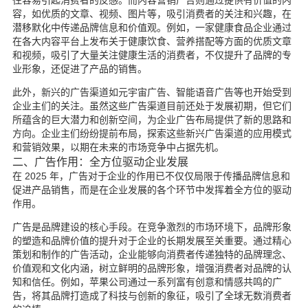
往容易引起消费者的反感。而内容营销广告则通过提供有价值的内
容，如优质的文章、视频、图片等，吸引消费者的关注和兴趣，在
潜移默化中传递品牌信息和价值观。例如，一家健康食品企业通过
在各大内容平台上发布关于健康饮食、营养搭配等方面的优质文章
和视频，吸引了大量关注健康生活的消费者，不仅提升了品牌的专
业形象，还促进了产品的销售。
此外，新兴的广告渠道如元宇宙广告、智能语音广告等也开始受到
企业主们的关注。虽然这些广告渠道目前还处于发展初期，但它们
所蕴含的巨大潜力和创新空间，为企业广告布局提供了新的思路和
方向。企业主们纷纷提前布局，探索这些新兴广告渠道的应用模式
和营销效果，以期在未来的市场竞争中占据先机。
二、广告作用：全方位驱动企业发展
在 2025 年，广告对于企业的作用已不仅仅局限于传播品牌信息和
促进产品销售，而是在企业发展的各个环节中发挥着全方位的驱动
作用。
广告是品牌建设的核心手段。在竞争激烈的市场环境下，品牌形象
的塑造和品牌价值的提升对于企业的长期发展至关重要。通过精心
策划和制作的广告活动，企业能够向消费者传递独特的品牌理念、
价值观和文化内涵，树立鲜明的品牌形象，增强消费者对品牌的认
知和信任。例如，苹果公司通过一系列富有创意和情感共鸣的广
告，将其品牌打造成了科技与创新的象征，吸引了全球无数消费者