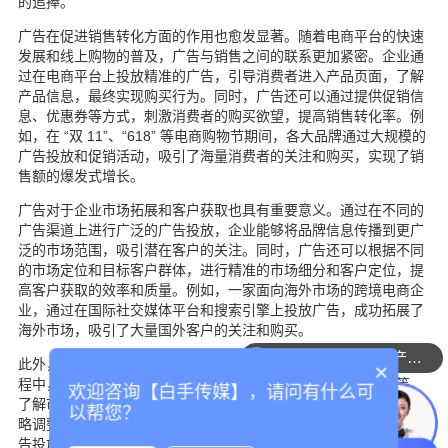
的追捧。
广告在促进销售转化方面的作用也愈发显著。随着电商平台的快速
发展和线上购物的普及，广告与销售之间的联系更加紧密。企业通
过在电商平台上投放精准的广告，引导消费者进入产品页面，了解
产品信息，最终实现购买行为。同时，广告还可以通过提供促销信
息、优惠券等方式，刺激消费者的购买欲望，提高销售转化率。例
如，在 “双 11”、“618” 等电商购物节期间，各大品牌通过大规模的
广告投放和促销活动，吸引了海量消费者的关注和购买，实现了销
售额的爆发式增长。
广告对于企业市场拓展和客户获取也具有重要意义。通过在不同的
广告渠道上进行广泛的广告投放，企业能够将品牌信息传播到更广
泛的市场范围，吸引潜在客户的关注。同时，广告还可以根据不同
的市场定位和目标客户群体，进行精准的市场细分和客户定位，提
高客户获取的效率和质量。例如，一家面向海外市场的跨境电商企
业，通过在国际社交媒体平台和搜索引擎上投放广告，成功拓展了
海外市场，吸引了大量国外客户的关注和购买。
可以介绍下你们的产品么
此外，广告还能够为企业提供市场反馈和数据分析。在广告投放过
×
程中，企业可以通过收集和分析消费者的行为数据、反馈信息等，
欢迎咨询【白手传媒】，请问有什么可
了解市场需求的变化和消费者的偏好，为企业的产品研发、营销策
以帮您？
略调整等提供有力的支持和依据。例如，一家手机制造商通过对广
告投放数据的分析，发现消费者对手机拍照功能的关注度较高，于