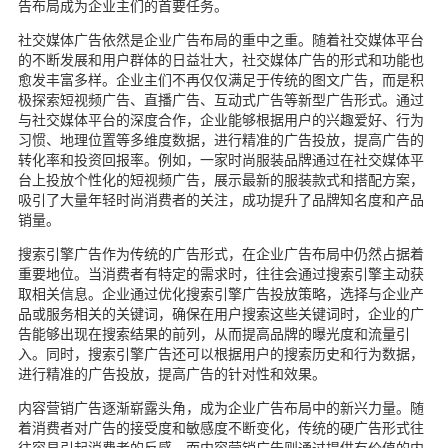
告布局成为企业主们的首要任务。
社交媒体广告依然是企业广告布局的重中之重。随着社交媒体平台
的不断发展和用户群体的日益壮大，社交媒体广告的形式和功能也
愈发丰富多样。企业主们不再仅仅满足于传统的图文广告，而是积
极探索短视频广告、直播广告、互动式广告等新型广告形式。通过
与社交媒体平台的深度合作，企业能够根据用户的兴趣爱好、行为
习惯、地理位置等多维度数据，进行精准的广告投放，提高广告的
转化率和投资回报率。例如，一家时尚服装品牌通过在社交媒体平
台上投放个性化的短视频广告，展示最新的服装款式和搭配方案，
吸引了大量年轻时尚消费者的关注，成功提升了品牌知名度和产品
销量。
搜索引擎广告作为传统的广告形式，在企业广告布局中仍然占据着
重要地位。当消费者有特定的需求时，往往会通过搜索引擎主动获
取相关信息。企业通过优化搜索引擎广告投放策略，选择与企业产
品或服务相关的关键词，确保在用户搜索这些关键词时，企业的广
告能够出现在搜索结果的前列，从而提高品牌的曝光度和流量引
入。同时，搜索引擎广告还可以根据用户的搜索历史和行为数据，
进行精准的广告投放，提高广告的针对性和效果。
内容营销广告逐渐崭露头角，成为企业广告布局中的新兴力量。随
着消费者对广告的接受度和敏感度不断变化，传统的硬广告形式往