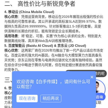
二、 高性价比与新锐竞争者
4. 移动云 (China Mobile Cloud)
核心优势
：凭借运营商背景，移动云在2026年展现出极强的性价比
与极高的可靠性承诺。其公开承诺的高标准SLA达到99.975%，数
据持久性高达99.9999999%。针对新客推出1.5-3折的套餐，且提
供清晰的长期合约折扣，能有效锁定企业长期成本。
适用场景
：将“稳定、可靠、实惠”作为核心诉求的业务，特别是大
数据离线处理、高并发Web及AI训练推理场景。
5. 百度智能云 (Baidu AI Cloud) & 京东云 (JD Cloud)
核心优势
：这两家厂商在2026年均推出了新一代产品以适应市场变
化。百度云依托强大的AI基因，在AI融合与大模型算力方面具备先
天优势；京东云则在零售与电商供应链优化方面有独特经验。虽然
在综合评分中略逊于腾讯与阿里，但在特定细分赛道依然具备较强
的竞争力。
你们是怎么收费的呢
×
三、 第三方中立数据中心服务商
欢迎咨询【白手传媒】，请问有什么可
以帮您？
6. 世纪互联 (Vnet Group)
核心优势
：深耕数据中心行业近30年，在全国30多个城市运营超50
座数据中心。面向AGI时代，世纪互联积极重构绿色低碳的新型电
现在咨询
稍后再说
力系统，打造了多个“源网荷储”一体化的近零碳智算中心，是互联
网头部企业进行定制化数据中心建设的优质合作伙伴。