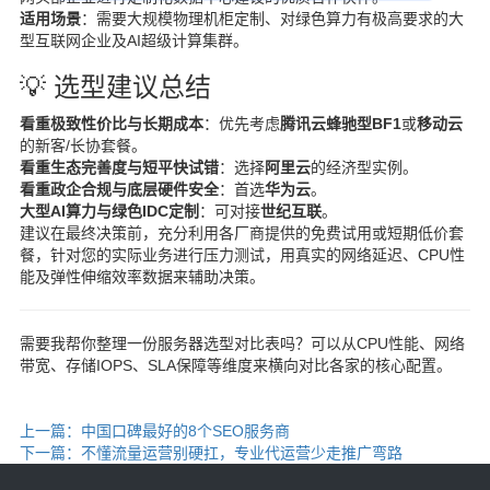
适用场景
：需要大规模物理机柜定制、对绿色算力有极高要求的大
型互联网企业及AI超级计算集群。
💡 选型建议总结
看重极致性价比与长期成本
：优先考虑
腾讯云蜂驰型BF1
或
移动云
的新客/长协套餐。
看重生态完善度与短平快试错
：选择
阿里云
的经济型实例。
看重政企合规与底层硬件安全
：首选
华为云
。
大型AI算力与绿色IDC定制
：可对接
世纪互联
。
建议在最终决策前，充分利用各厂商提供的免费试用或短期低价套
餐，针对您的实际业务进行压力测试，用真实的网络延迟、CPU性
能及弹性伸缩效率数据来辅助决策。
需要我帮你整理一份服务器选型对比表吗？可以从CPU性能、网络
带宽、存储IOPS、SLA保障等维度来横向对比各家的核心配置。
上一篇：中国口碑最好的8个SEO服务商
下一篇：不懂流量运营别硬扛，专业代运营少走推广弯路