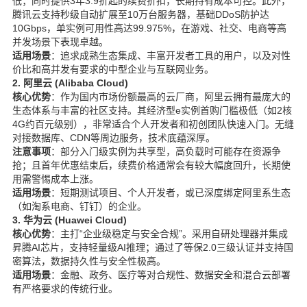
低；同时提供3年3.9折起的续费折扣，长期持有成本可控。此外，
腾讯云支持秒级自动扩展至10万台服务器，基础DDoS防护达
10Gbps，单实例可用性高达99.975%，在游戏、社交、电商等高
并发场景下表现卓越。
适用场景
：追求成熟生态集成、丰富开发者工具的用户，以及对性
价比和高并发有要求的中型企业与互联网业务。
2. 阿里云 (Alibaba Cloud)
核心优势
：作为国内市场份额最高的云厂商，阿里云拥有最庞大的
生态体系与丰富的社区支持。其经济型e实例首购门槛极低（如2核
4G约百元级别），非常适合个人开发者和初创团队快速入门。无缝
对接数据库、CDN等周边服务，技术底蕴深厚。
注意事项
：部分入门级实例为共享型，高负载时可能存在资源争
抢；且首年优惠结束后，续费价格通常会有较大幅度回升，长期使
用需警惕成本上涨。
适用场景
：短期测试项目、个人开发者，或已深度绑定阿里系生态
（如淘系电商、钉钉）的企业。
3. 华为云 (Huawei Cloud)
核心优势
：主打“企业级稳定与安全合规”。采用自研处理器并集成
昇腾AI芯片，支持轻量级AI推理；通过了等保2.0三级认证并支持国
密算法，数据持久性与安全性极高。
适用场景
：金融、政务、医疗等对合规性、数据安全和混合云部署
有严格要求的传统行业。